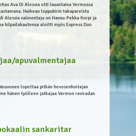
otias Ava Di Alessia otti lauantaina Vermossa
jastamana. Huikean loppukirin takapareista
di Alessia valmentaja on Hannu-Pekka Korpi ja
a kilpailukautensa aloitti myös Express Duo
jaa/apuvalmentajaa
Neuvonen lopettaa pitkän hevosenhoitajan
imme hänen työlleen jatkajaa Vermon raviradan
pokaalin sankaritar