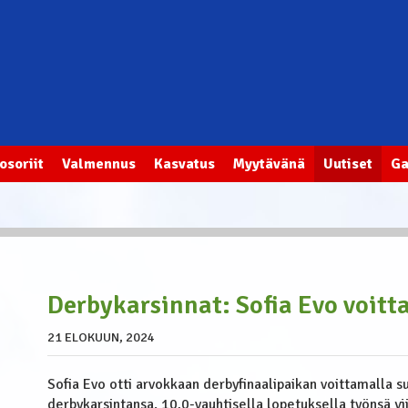
tosoriit
Valmennus
Kasvatus
Myytävänä
Uutiset
Ga
Derbykarsinnat: Sofia Evo voitta
21 ELOKUUN, 2024
Sofia Evo otti arvokkaan derbyfinaalipaikan voittamalla 
derbykarsintansa. 10,0-vauhtisella lopetuksella työnsä 