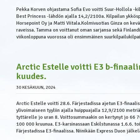
Pekka Korven ohjastama Sofia Evo voitti Suur-Hollola -ki
Best Princess -lähdön ajalla 14,2/2100a. Kilpailun ykkö
Horsepoint Oy ja Matti Viitala.Kolmivuotias Ginza on kev
raveissa. Tamma on voittanut oman sarjansa sekä Finlandi
viikonloppuna vuorossa oli ensimmäinen suurkilpailukilpail
Arctic Estelle voitti E3 b-finaal
kuudes.
30 KESÄKUUN, 2024
Arctic Estelle voitti 28.6. Färjestadissa ajetun E3-finaal
ylivoimaiseen tyyliin ajalla huippuajalla 12,9/2100 metri
tyttärelle jo uran 8. Voittosummaakin on kertynyt jo 66 70
100 000 kruunua. E3-karsinassaan Eskilstunassa 1.6.6. tois
Färjestadissa E3-finaalissa. Niinikään Express Duon jälkelä