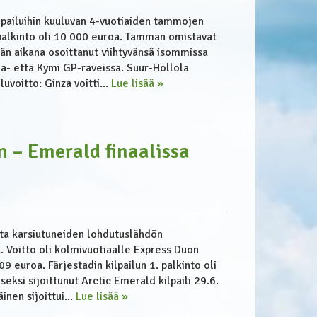
lpailuihin kuuluvan 4-vuotiaiden tammojen
spalkinto oli 10 000 euroa. Tamman omistavat
ään aikana osoittanut viihtyvänsä isommissa
a- että Kymi GP-raveissa. Suur-Hollola
uvoitto: Ginza voitti...
Lue lisää »
in – Emerald finaalissa
ista karsiutuneiden lohdutuslähdön
ä. Voitto oli kolmivuotiaalle Express Duon
9 euroa. Färjestadin kilpailun 1. palkinto oli
eksi sijoittunut Arctic Emerald kilpaili 29.6.
inen sijoittui...
Lue lisää »