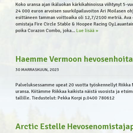
Koko uransa ajan ikäluokan kärkikahinoissa viihtynyt 5-vu
24 000 euron arvoisen suurkilpailuvoiton Ari Moilasen oh
esittäneen tamman voittoaika oli 12,7/2100 metriä. Ava 
omistaja Fire Circle Stable & Hoopee Racing Oy.Lauantain
poika Corazon Combo, joka...
Lue lisää »
Haemme Vermoon hevosenhoita
30 MARRASKUUN, 2023
Palveluksessamme upeat 20 vuotta työskennellyt Riikka 
uransa. Kiitämme Riikkaa kaikista näistä vuosista ja ets
tallille. Tiedustelut: Pekka Korpi p.0400 780612
Arctic Estelle Hevosenomistaja