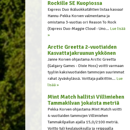
Rockille SE Kuopiossa
Express Duo ikäluokkatähtien listaa kasvaa!
Hannu-Pekka Korven valmentama ja
omistama 3-vuotias ori Reason To Rock
(Express Duo-Maggie Cloud - Uno...
Lue lisää
»
Arctic Greetta 2-vuotiaiden
Kasvattajakruunun ykkönen
Janne Korven ohjastama Arctic Greetta
(Galgary Games - Dixie Hoss) voitti varmaan
tyyliin kaksivuotiaiden tammojen suurimmat
rahat Jyväskylässä. Voittaja palkittiin...
Lue
lisää »
Mint Match hallitsi Villimiehen
Tammakilvan jokaista metriä
Pekka Korven ohjastama Mint Match voitti
4-vuotiaiden tammojen Villimiehen
Tammakilpailun ajalla 15,0/2100 metriä.
Voitto tuli keulajuoksulla ja reippaalla