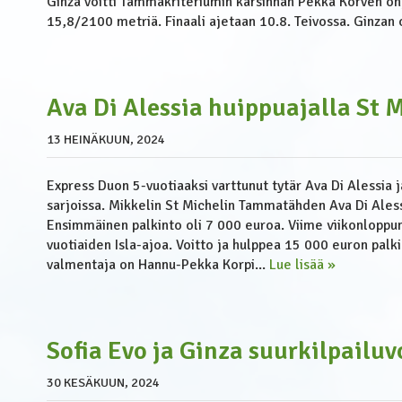
Ginza voitti Tammakriteriumin karsinnan Pekka Korven oh
15,8/2100 metriä. Finaali ajetaan 10.8. Teivossa. Ginzan 
Ava Di Alessia huippuajalla St
13 HEINÄKUUN, 2024
Express Duon 5-vuotiaaksi varttunut tytär Ava Di Alessia 
sarjoissa. Mikkelin St Michelin Tammatähden Ava Di Aless
Ensimmäinen palkinto oli 7 000 euroa. Viime viikonloppuna
vuotiaiden Isla-ajoa. Voitto ja hulppea 15 000 euron palki
valmentaja on Hannu-Pekka Korpi...
Lue lisää »
Sofia Evo ja Ginza suurkilpailu
30 KESÄKUUN, 2024