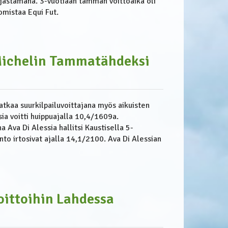
jastamana. 3-vuotiaan tamman voittoaika oli
omistaa Equi Fut.
 Michelin Tammatähdeksi
jatkaa suurkilpailuvoittajana myös aikuisten
ia voitti huippuajalla 10,4/1609a.
 Ava Di Alessia hallitsi Kaustisella 5-
nto irtosivat ajalla 14,1/2100. Ava Di Alessian
voittoihin Lahdessa