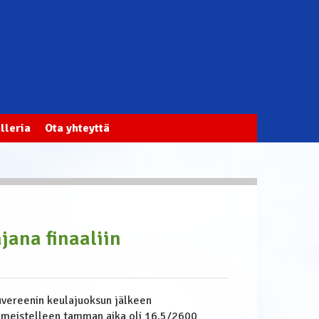
lleria
Ota yhteyttä
jana finaaliin
suvereenin keulajuoksun jälkeen
viimeistelleen tamman aika oli 16,5/2600