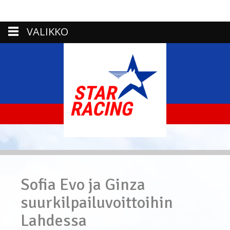
VALIKKO
Sofia Evo ja Ginza
suurkilpailuvoittoihin
Lahdessa