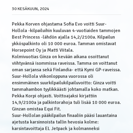
30 KESÄKUUN, 2024
Pekka Korven ohjastama Sofia Evo voitti Suur-
Hollola -kilpailuihin kuuluvan 4-vuotiaiden tammojen
Best Princess -lähdön ajalla 14,2/2100a. Kilpailun
ykköspalkinto oli 10 000 euroa. Tamman omistavat
Horsepoint Oy ja Matti Viitala.
Kolmivuotias Ginza on kevään aikana osoittanut
viihtyvänsä isommissa raveissa. Tamma on voittanut
oman sarjansa sekä Finlandia- että Kymi GP-raveissa.
Suur-Hollola viikonloppuna vuorossa oli
ensimmäinen suurkilpailukilpailuvoitto: Ginza voitti
tammahambon tyylikkäästi johtamalla koko matkan.
Pekka Korpi ohjasti. Voittoajaksi kirjattiin
14,9/2100a ja palkintorahoja tuli lisää 10 000 euroa.
Ginzan omistaa Equi Fit.
Suur-Hollolan pääkilpailun finaaliin pääsi lauantaina
ajetusta karsinnoista tallin hevosia kolme:
karsintavoittaja EL Jetpack ja kolmanneksi