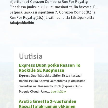
sijoittuneet Corazon Combo ja Run For Royalty.
Finaalissa juoksun kulku ei suosinut tallin hevosia: EL
Jetpack laukkasi sijoittuen 7. Corazon Combo(8.) ja
Run For Royalty(10.) jäivät huonoilta lähtöpaikoilta
takajoukkoihin.
Uutisia
Express Duon poika Reason To
Rockille SE Kuopiossa
Express Duo ikäluokkatähtien listaa kasvaa!
Hannu-Pekka Korven valmentama ja omistama
3-vuotias ori Reason To Rock (Express Duo-
Maggie Cloud - Uno...
Lue lisää »
Arctic Greetta 2-vuotiaiden
Kasvattajakruunun ykkönen