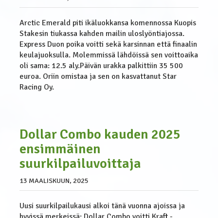
Arctic Emerald piti ikäluokkansa komennossa Kuopis
Stakesin tiukassa kahden mailin uloslyöntiajossa.
Express Duon poika voitti sekä karsinnan että finaalin
keulajuoksulla. Molemmissä lähdöissä sen voittoaika
oli sama: 12.5 aly.Päivän urakka palkittiin 35 500
euroa. Oriin omistaa ja sen on kasvattanut Star
Racing Oy.
Dollar Combo kauden 2025
ensimmäinen
suurkilpailuvoittaja
13 MAALISKUUN, 2025
Uusi suurkilpailukausi alkoi tänä vuonna ajoissa ja
hyvissä merkeissä: Dollar Combo voitti Kraft -