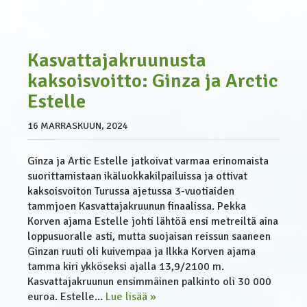
Kasvattajakruunusta
kaksoisvoitto: Ginza ja Arctic
Estelle
16 MARRASKUUN, 2024
Ginza ja Artic Estelle jatkoivat varmaa erinomaista
suorittamistaan ikäluokkakilpailuissa ja ottivat
kaksoisvoiton Turussa ajetussa 3-vuotiaiden
tammjoen Kasvattajakruunun finaalissa. Pekka
Korven ajama Estelle johti lähtöä ensi metreiltä aina
loppusuoralle asti, mutta suojaisan reissun saaneen
Ginzan ruuti oli kuivempaa ja Ilkka Korven ajama
tamma kiri ykköseksi ajalla 13,9/2100 m.
Kasvattajakruunun ensimmäinen palkinto oli 30 000
euroa. Estelle...
Lue lisää »