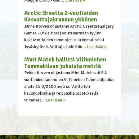
Maggie Cloud - Uno...
Lue lisää »
Arctic Greetta 2-vuotiaiden
Kasvattajakruunun ykkönen
Janne Korven ohjastama Arctic Greetta (Galgary
Games - Dixie Hoss) voitti varmaan tyyliin
kaksivuotiaiden tammojen suurimmat rahat
Jyväskylässä. Voittaja palkittiin...
Lue lisää »
Mint Match hallitsi Villimiehen
Tammakilvan jokaista metriä
Pekka Korven ohjastama Mint Match voitti 4-
vuotiaiden tammojen Villimiehen Tammakilpailun
ajalla 15,0/2100 metriä. Voitto tuli
keulajuoksulla ja reippaalla lopetuksella,
viimeiset...
Lue lisää »